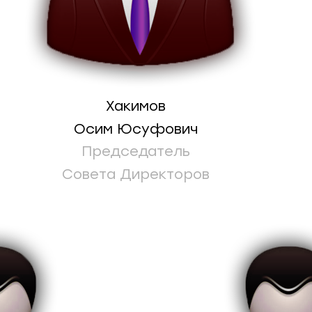
Хакимов
Осим Юсуфович
Председатель
Совета Директоров