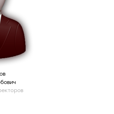
ов
обович
ректоров