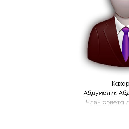
Кахо
Абдумалик Аб
Член совета 