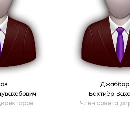
ров
Джаббор
дувахобович
Бахтиёр Вах
директоров
Член совета ди